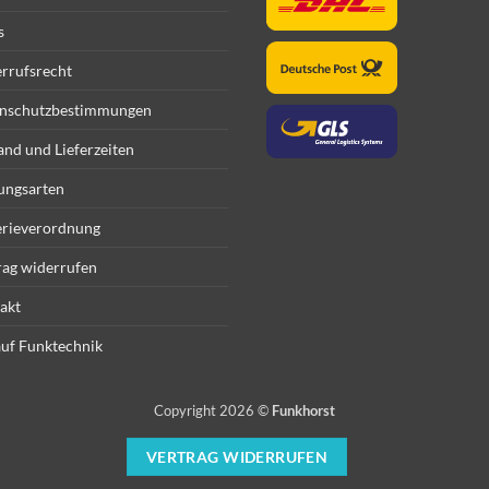
s
rrufsrecht
nschutzbestimmungen
and und Lieferzeiten
ungsarten
erieverordnung
rag widerrufen
akt
uf Funktechnik
Copyright 2026 ©
Funkhorst
VERTRAG WIDERRUFEN