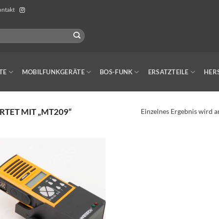
ntakt
TE
MOBILFUNKGERÄTE
BOS-FUNK
ERSATZTEILE
HER
ET MIT „MT209“
Einzelnes Ergebnis wird a