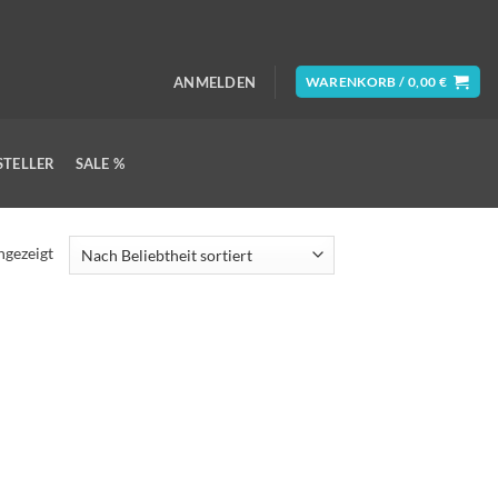
ANMELDEN
WARENKORB /
0,00
€
STELLER
SALE %
ngezeigt