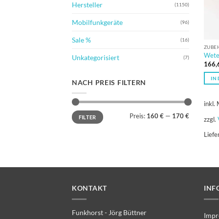
Hersteller
(1150)
Mobilfunkgeräte
(96)
Sale %
(16)
ZUBE
Wete
Unkategorisiert
(7)
166,
IN
NACH PREIS FILTERN
inkl.
Min.
Max.
Preis:
160 €
—
170 €
FILTER
Preis
Preis
zzgl.
Liefe
KONTAKT
INF
Funkhorst - Jörg Büttner
Impr