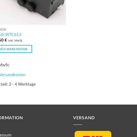
HÖR
ch WTC653
60
€
inkl. MwSt.
 DEN WARENKORB
 MwSt.
Versandkosten
rzeit:
2 - 4 Werktage
ORMATION
VERSAND
essum