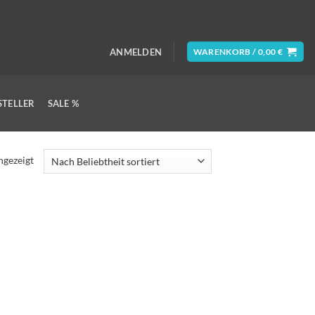
ANMELDEN
WARENKORB /
0,00
€
STELLER
SALE %
ngezeigt