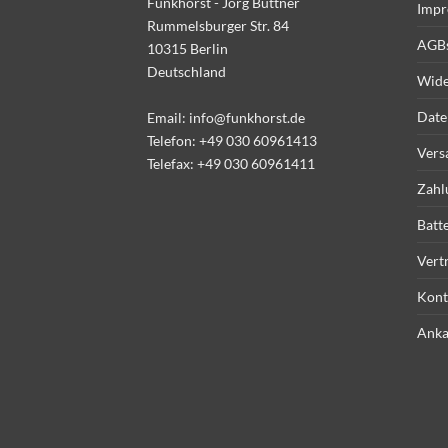
Funkhorst - Jörg Büttner
Impr
Rummelsburger Str. 84
AGB
10315 Berlin
Deutschland
Wide
Date
Email:
info@funkhorst.de
Telefon:
+49 030 60961413
Vers
Telefax: +49 030 60961411
Zahl
Batt
Vert
Kont
Anka