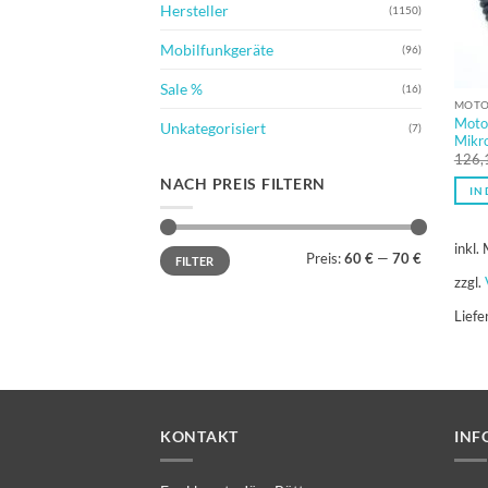
Hersteller
(1150)
Mobilfunkgeräte
(96)
Sale %
(16)
MOTO
Moto
Unkategorisiert
(7)
Mikr
126,
NACH PREIS FILTERN
IN
inkl.
Min.
Max.
Preis:
60 €
—
70 €
FILTER
Preis
Preis
zzgl.
Liefe
KONTAKT
INF