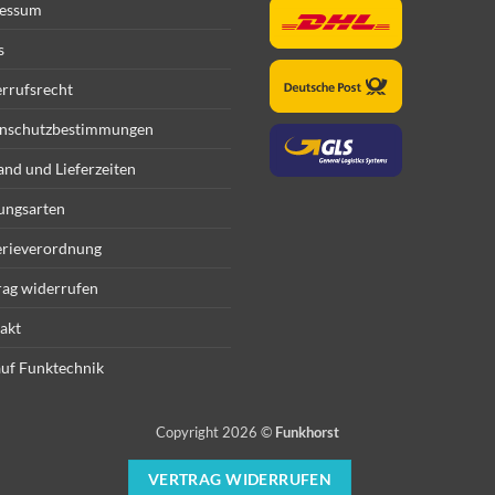
essum
s
rrufsrecht
nschutzbestimmungen
and und Lieferzeiten
ungsarten
erieverordnung
rag widerrufen
akt
uf Funktechnik
Copyright 2026 ©
Funkhorst
VERTRAG WIDERRUFEN