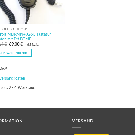
ROLA SOLUTIONS
rola MDRMN4026C Tastatur-
ofon mit Ptt DTMF
Ursprünglicher
Aktueller
14
€
69,00
€
inkl. MwSt.
Preis
Preis
war:
ist:
 DEN WARENKORB
126,14 €
69,00 €.
 MwSt.
Versandkosten
rzeit:
2 - 4 Werktage
ORMATION
VERSAND