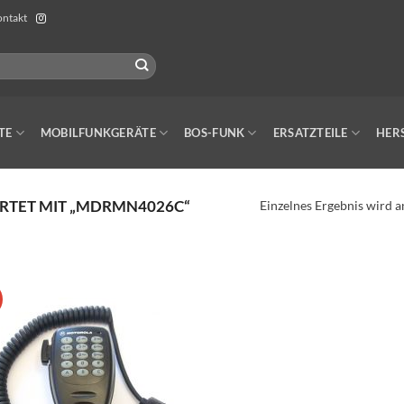
ntakt
TE
MOBILFUNKGERÄTE
BOS-FUNK
ERSATZTEILE
HER
TET MIT „MDRMN4026C“
Einzelnes Ergebnis wird a