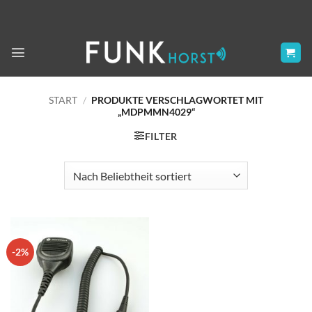
Zum
Inhalt
springen
START
/
PRODUKTE VERSCHLAGWORTET MIT
„MDPMMN4029“
FILTER
-2%