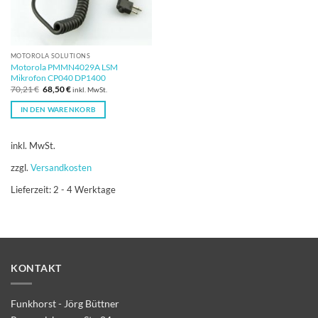
MOTOROLA SOLUTIONS
Motorola PMMN4029A LSM
Mikrofon CP040 DP1400
Ursprünglicher
Aktueller
70,21
€
68,50
€
inkl. MwSt.
Preis
Preis
war:
ist:
IN DEN WARENKORB
70,21 €
68,50 €.
inkl. MwSt.
zzgl.
Versandkosten
Lieferzeit:
2 - 4 Werktage
KONTAKT
Funkhorst - Jörg Büttner