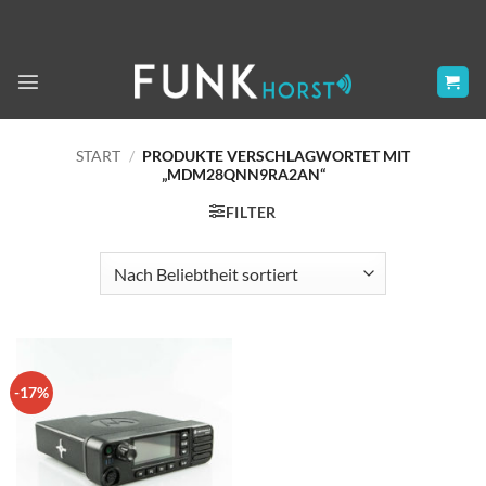
Zum
Inhalt
springen
START
/
PRODUKTE VERSCHLAGWORTET MIT
„MDM28QNN9RA2AN“
FILTER
-17%