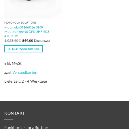
MOTOROLA SOLUTIONS
Motorola DM4601e DMR
Mobilfunkgerät GPS UHF 403 –
470MHz
Ursprünglicher
Aktueller
1.023,40
€
849,00
€
inkl. MwSt.
Preis
Preis
war:
ist:
IN DEN WARENKORB
1.023,40 €
849,00 €.
inkl. MwSt.
zzgl.
Versandkosten
Lieferzeit:
2 - 4 Werktage
KONTAKT
Funkhorst - Jörg Büttner