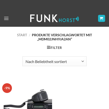
Zum
Inhalt
springen
START
/
PRODUKTE VERSCHLAGWORTET MIT
„MDM02JNH9JA2AN“
FILTER
-9%