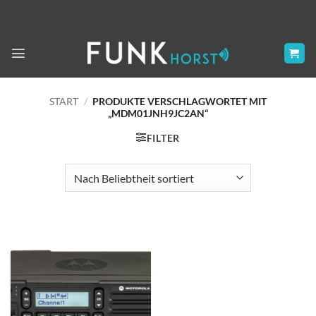
Zum
Inhalt
springen
START
/
PRODUKTE VERSCHLAGWORTET MIT
„MDM01JNH9JC2AN“
FILTER