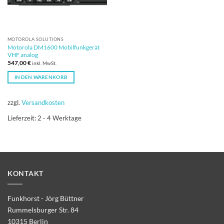
MOTOROLA SOLUTIONS
Motorola DM1600 Mobilfunkgerät
VHF analog
547,00
€
inkl. MwSt.
IN DEN WARENKORB
zzgl.
Versandkosten
Lieferzeit:
2 - 4 Werktage
KONTAKT
Funkhorst - Jörg Büttner
Rummelsburger Str. 84
10315 Berlin