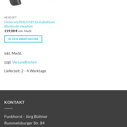
HEADSET
Motorola PMLN7851A Kabelloses
Bluetooth-Headset
119,00
€
inkl. MwSt.
IN DEN WARENKORB
inkl. MwSt.
zzgl.
Versandkosten
Lieferzeit:
2 - 4 Werktage
KONTAKT
Funkhorst - Jörg Büttner
Rummelsburger Str. 84