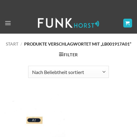
Zum
Inhalt
springen
START
/
PRODUKTE VERSCHLAGWORTET MIT „LB001917A01“
FILTER