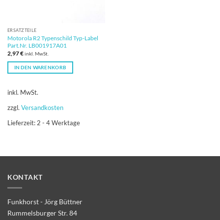
ERSATZTEILE
Motorola R2 Typenschild Typ-Label
Part.Nr. LB001917A01
2,97
€
inkl. MwSt.
IN DEN WARENKORB
inkl. MwSt.
zzgl.
Versandkosten
Lieferzeit:
2 - 4 Werktage
KONTAKT
Funkhorst - Jörg Büttner
Rummelsburger Str. 84