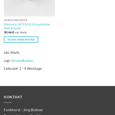
HANDFUNKGERÄTE
Motorola 1875103C04 Lautstärke
Switch Knob
30,46
€
inkl. MwSt.
IN DEN WARENKORB
inkl. MwSt.
zzgl.
Versandkosten
Lieferzeit:
2 - 4 Werktage
KONTAKT
Funkhorst - Jörg Büttner