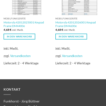
MOBILFUNKGERÄTE
MOBILFUNKGERÄTE
Motorola 42012025001 Keypad
Motorola 42012026001 Keypad
Frame DM4400e
Frame DM4600e
4,68
€
4,68
€
inkl. MwSt.
inkl. MwSt.
IN DEN WARENKORB
IN DEN WARENKORB
inkl. MwSt.
inkl. MwSt.
zzgl.
Versandkosten
zzgl.
Versandkosten
Lieferzeit:
2 - 4 Werktage
Lieferzeit:
2 - 4 Werktage
KONTAKT
Funkhorst - Jörg Büttner