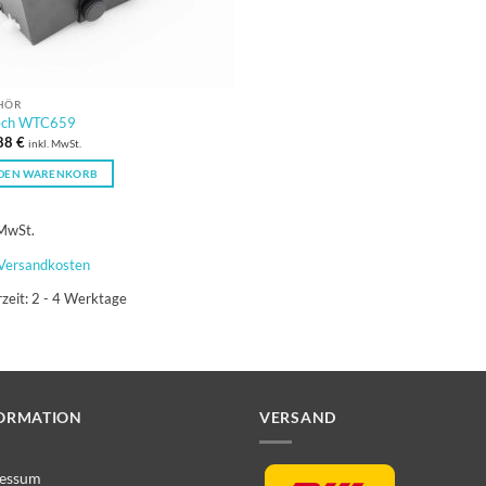
HÖR
ch WTC659
88
€
inkl. MwSt.
 DEN WARENKORB
 MwSt.
Versandkosten
rzeit:
2 - 4 Werktage
ORMATION
VERSAND
essum