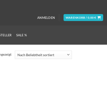
ANMELDEN
WARENKORB /
0,00
€
STELLER
SALE %
ngezeigt