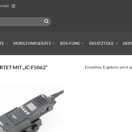
ntakt
TE
MOBILFUNKGERÄTE
BOS-FUNK
ERSATZTEILE
HER
ET MIT „IC-F5062“
Einzelnes Ergebnis wird a