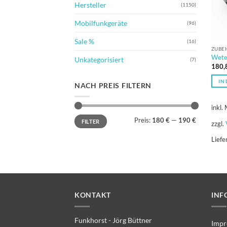
Hersteller
(1150)
Mobilfunkgeräte
(96)
Sale %
(16)
ZUBE
Wete
Unkategorisiert
(7)
180,
IN
NACH PREIS FILTERN
inkl.
Min.
Max.
Preis:
180 €
—
190 €
FILTER
Preis
Preis
zzgl.
Liefe
KONTAKT
INF
Funkhorst - Jörg Büttner
Impr