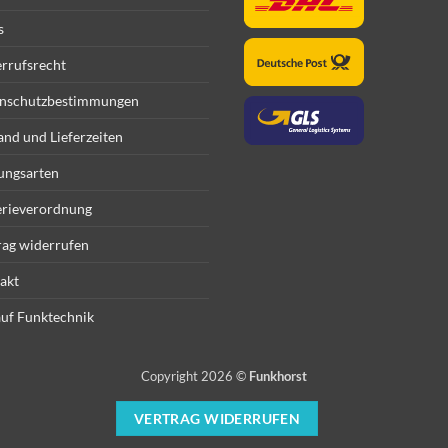
s
rrufsrecht
nschutzbestimmungen
and und Lieferzeiten
ungsarten
erieverordnung
rag widerrufen
akt
uf Funktechnik
Copyright 2026 ©
Funkhorst
VERTRAG WIDERRUFEN