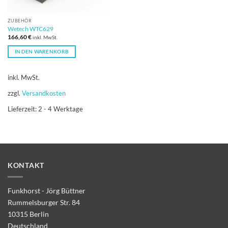
ZUBEHÖR
Wetech WTC629
166,60
€
inkl. MwSt.
IN DEN WARENKORB
inkl. MwSt.
zzgl.
Versandkosten
Lieferzeit:
2 - 4 Werktage
KONTAKT
Funkhorst - Jörg Büttner
Rummelsburger Str. 84
10315 Berlin
Deutschland