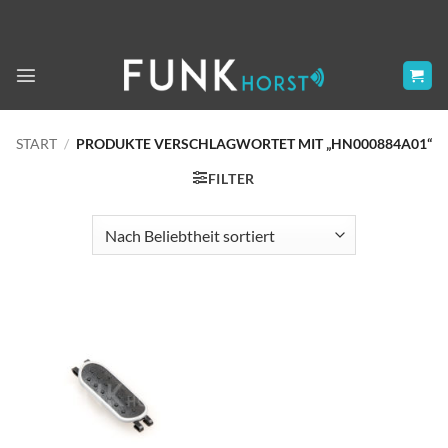
Zum
Inhalt
springen
START
/
PRODUKTE VERSCHLAGWORTET MIT „HN000884A01“
FILTER