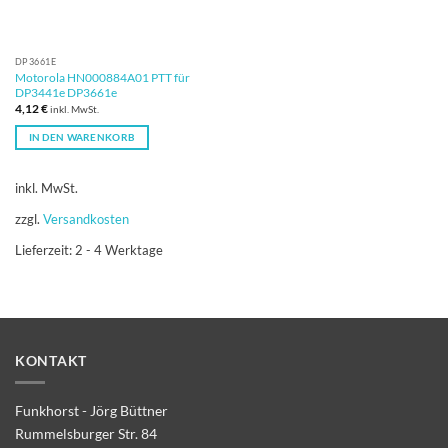
DP3661E
Motorola HN000884A01 PTT für
DP3441e DP3661e
4,12
€
inkl. MwSt.
IN DEN WARENKORB
inkl. MwSt.
zzgl.
Versandkosten
Lieferzeit:
2 - 4 Werktage
KONTAKT
Funkhorst - Jörg Büttner
Rummelsburger Str. 84