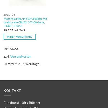
ZUBEHÖR
Motorola HKLN4510A Holster mit
drehbarem Clip für XT400-Serie,
XT420, XT460
15,47
€
inkl. MwSt.
IN DEN WARENKORB
inkl. MwSt.
zzgl.
Versandkosten
Lieferzeit:
2 - 4 Werktage
KONTAKT
Funkhorst - Jörg Büttner