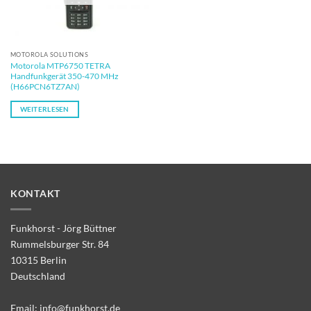
MOTOROLA SOLUTIONS
Motorola MTP6750 TETRA
Handfunkgerät 350-470 MHz
(H66PCN6TZ7AN)
WEITERLESEN
KONTAKT
Funkhorst - Jörg Büttner
Rummelsburger Str. 84
10315 Berlin
Deutschland
Email:
info@funkhorst.de