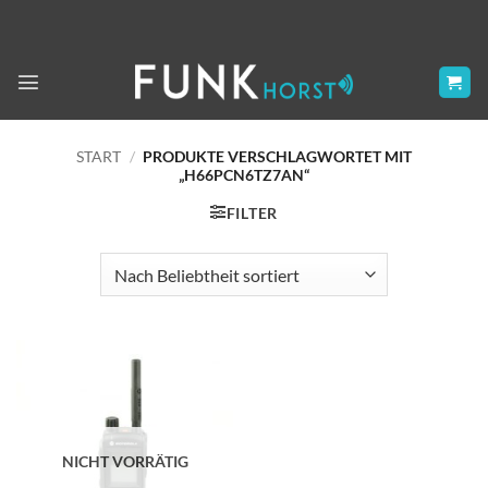
Zum
Inhalt
springen
START
/
PRODUKTE VERSCHLAGWORTET MIT
„H66PCN6TZ7AN“
FILTER
NICHT VORRÄTIG