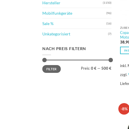
Hersteller
(1150)
Mobilfunkgeräte
(96)
Sale %
(16)
ZUBE
Copa
Unkategorisiert
(7)
Moto
38,9
NACH PREIS FILTERN
IN
inkl.
Min.
Max.
Preis:
0 €
—
500 €
FILTER
Preis
Preis
zzgl.
Liefe
-8%