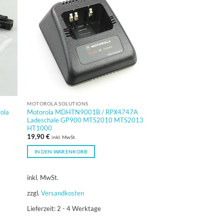
MOTOROLA SOLUTIONS
rola
Motorola MDHTN9001B / RPX4747A
Ladeschale GP900 MTS2010 MTS2013
HT1000
19,90
€
inkl. MwSt.
IN DEN WARENKORB
inkl. MwSt.
zzgl.
Versandkosten
Lieferzeit:
2 - 4 Werktage