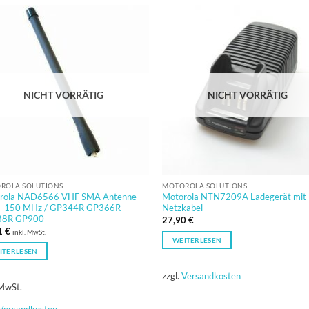
NICHT VORRÄTIG
NICHT VORRÄTIG
ROLA SOLUTIONS
MOTOROLA SOLUTIONS
rola NAD6566 VHF SMA Antenne
Motorola NTN7209A Ladegerät mit
– 150 MHz / GP344R GP366R
Netzkabel
88R GP900
27,90
€
1
€
inkl. MwSt.
WEITERLESEN
ITERLESEN
zzgl.
Versandkosten
 MwSt.
Versandkosten