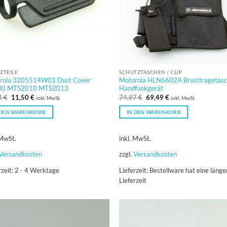
ZTEILE
SCHUTZTASCHEN / CLIP
rola 3205514W01 Dust Cover
Motorola HLN6602A Brusttragetasc
00 MTS2010 MTS2013
Handfunkgerät
Ursprünglicher
Aktueller
Ursprünglicher
Aktueller
4
€
11,50
€
74,97
€
69,49
€
inkl. MwSt.
inkl. MwSt.
Preis
Preis
Preis
Preis
war:
ist:
war:
ist:
 DEN WARENKORB
IN DEN WARENKORB
12,44 €
11,50 €.
74,97 €
69,49 €.
 MwSt.
inkl. MwSt.
Versandkosten
zzgl.
Versandkosten
rzeit:
2 - 4 Werktage
Lieferzeit:
Bestellware hat eine länge
Lieferzeit