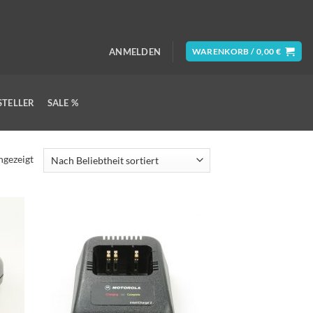
ANMELDEN
WARENKORB /
0,00
€
STELLER
SALE %
Nach
ngezeigt
Beliebtheit
sortiert