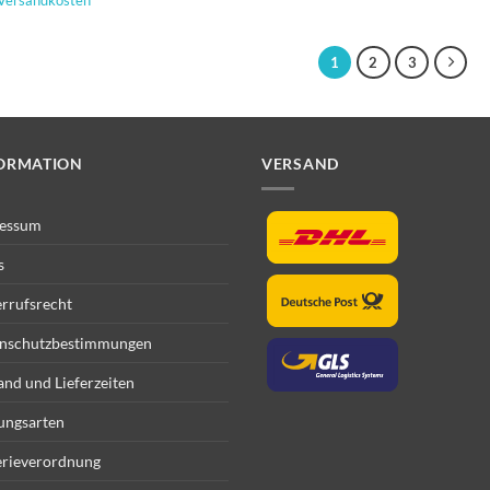
1
2
3
ORMATION
VERSAND
essum
s
rrufsrecht
nschutzbestimmungen
and und Lieferzeiten
ungsarten
erieverordnung