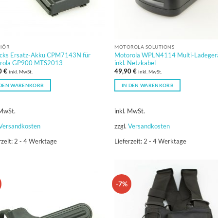
HÖR
MOTOROLA SOLUTIONS
cks Ersatz-Akku CPM7143N für
Motorola WPLN4114 Multi-Ladeger
rola GP900 MTS2013
inkl. Netzkabel
0
€
49,90
€
inkl. MwSt.
inkl. MwSt.
 DEN WARENKORB
IN DEN WARENKORB
 MwSt.
inkl. MwSt.
Versandkosten
zzgl.
Versandkosten
rzeit:
2 - 4 Werktage
Lieferzeit:
2 - 4 Werktage
-7%