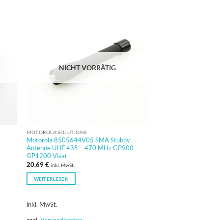
NICHT VORRÄTIG
MOTOROLA SOLUTIONS
Motorola 8505644V05 SMA Stubby
Antenne UHF 435 – 470 MHz GP900
GP1200 Visar
20,69
€
inkl. MwSt.
WEITERLESEN
inkl. MwSt.
zzgl.
Versandkosten