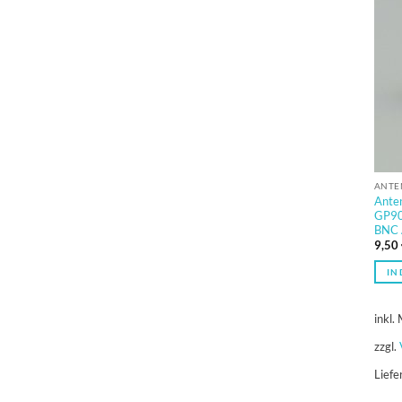
ANTE
Ante
GP90
BNC 
9,50
IN
inkl.
zzgl.
Liefe