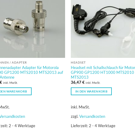
NNEN / ADAPTER
HEADSET
nnenadapter Adapter für Motorola
Headset mit Schallschlauch für Moto
0 GP1200 MTS2010 MTS2013 auf
GP900 GP1200 HT1000 MTS2010
Antenne
MTS2013
€
36,47
€
inkl. MwSt.
inkl. MwSt.
 DEN WARENKORB
IN DEN WARENKORB
 MwSt.
inkl. MwSt.
Versandkosten
zzgl.
Versandkosten
rzeit:
2 - 4 Werktage
Lieferzeit:
2 - 4 Werktage