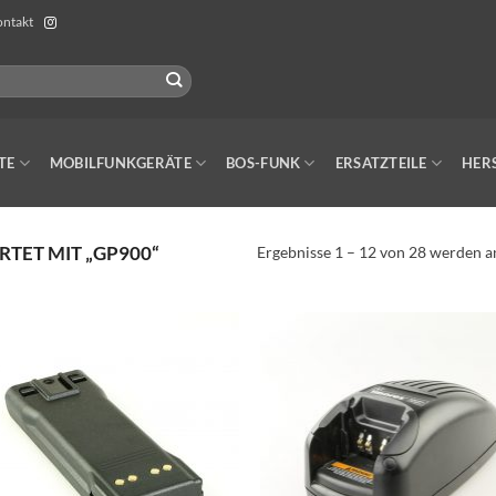
ntakt
TE
MOBILFUNKGERÄTE
BOS-FUNK
ERSATZTEILE
HER
ET MIT „GP900“
Ergebnisse 1 – 12 von 28 werden a