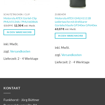
SCHUTZTASCHEN / CLIP
ZUBEHÖR
Motorola ATEX Gürtel-Clip
Motorola ATEX GMLN1111B
PMLN5134A / PMLN6086A
Ledertasche mit drehbarer
Gürtelschlaufe GP340ex GP640ex
Ursprünglicher
Aktueller
13,09
€
12,50
€
inkl. MwSt.
Preis
Preis
63,07
€
inkl. MwSt.
war:
ist:
IN DEN WARENKORB
13,09 €
12,50 €.
IN DEN WARENKORB
inkl. MwSt.
inkl. MwSt.
zzgl.
Versandkosten
zzgl.
Versandkosten
Lieferzeit:
2 - 4 Werktage
Lieferzeit:
2 - 4 Werktage
KONTAKT
Funkhorst - Jörg Büttner