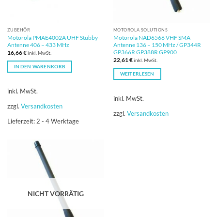
ZUBEHÖR
MOTOROLA SOLUTIONS
Motorola PMAE4002A UHF Stubby-
Motorola NAD6566 VHF SMA
Antenne 406 – 433 MHz
Antenne 136 – 150 MHz / GP344R
GP366R GP388R GP900
16,66
€
inkl. MwSt.
22,61
€
inkl. MwSt.
IN DEN WARENKORB
WEITERLESEN
inkl. MwSt.
inkl. MwSt.
zzgl.
Versandkosten
zzgl.
Versandkosten
Lieferzeit:
2 - 4 Werktage
NICHT VORRÄTIG