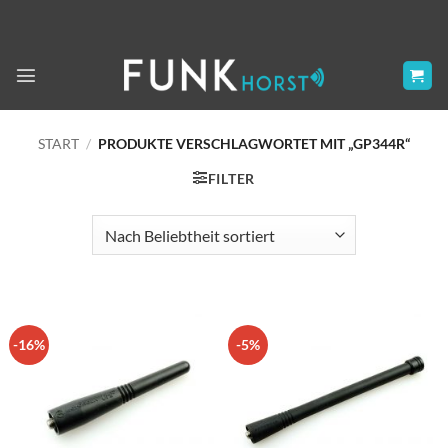
Zum
Inhalt
springen
START
/
PRODUKTE VERSCHLAGWORTET MIT „GP344R“
FILTER
-16%
-5%