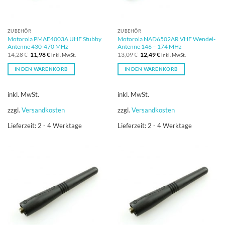
ZUBEHÖR
ZUBEHÖR
Motorola PMAE4003A UHF Stubby
Motorola NAD6502AR VHF Wendel-
Antenne 430-470 MHz
Antenne 146 – 174 MHz
Ursprünglicher
Aktueller
Ursprünglicher
Aktueller
14,28
€
11,98
€
13,09
€
12,49
€
inkl. MwSt.
inkl. MwSt.
Preis
Preis
Preis
Preis
war:
ist:
war:
ist:
IN DEN WARENKORB
IN DEN WARENKORB
14,28 €
11,98 €.
13,09 €
12,49 €.
inkl. MwSt.
inkl. MwSt.
zzgl.
Versandkosten
zzgl.
Versandkosten
Lieferzeit:
2 - 4 Werktage
Lieferzeit:
2 - 4 Werktage