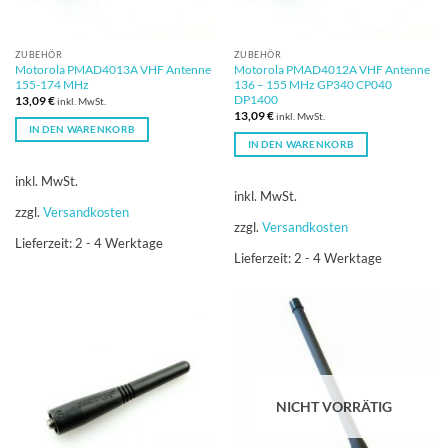
ZUBEHÖR
ZUBEHÖR
Motorola PMAD4013A VHF Antenne
Motorola PMAD4012A VHF Antenne
155-174 MHz
136 – 155 MHz GP340 CP040
DP1400
13,09
€
inkl. MwSt.
13,09
€
inkl. MwSt.
IN DEN WARENKORB
IN DEN WARENKORB
inkl. MwSt.
inkl. MwSt.
zzgl.
Versandkosten
zzgl.
Versandkosten
Lieferzeit:
2 - 4 Werktage
Lieferzeit:
2 - 4 Werktage
NICHT VORRÄTIG