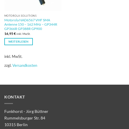
MOTOROLA SOLUTIONS
Motorola NAD6567 VHF SMA
Antenne 150 – 162 MHz – GP344R
GP366R GP388R GP900
16,95
€
inkl. MwSt.
WEITERLESEN
inkl. MwSt.
zzgl.
Versandkosten
KONTAKT
Funkhorst - Jörg Büttner
Rummelsburger Str. 84
10315 Berlin