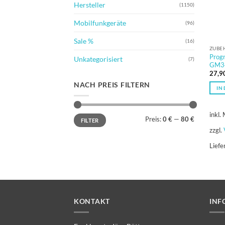
Hersteller
(1150)
Mobilfunkgeräte
(96)
Sale %
(16)
ZUBE
Prog
Unkategorisiert
(7)
GM3
27,9
NACH PREIS FILTERN
IN
inkl.
Min.
Max.
Preis:
0 €
—
80 €
FILTER
Preis
Preis
zzgl.
Liefe
KONTAKT
INF