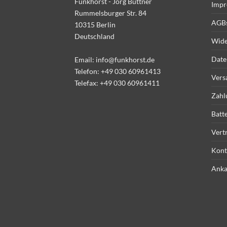
Funkhorst - Jörg Büttner
Impr
Rummelsburger Str. 84
AGB
10315 Berlin
Deutschland
Wide
Date
Email:
info@funkhorst.de
Telefon:
+49 030 60961413
Vers
Telefax: +49 030 60961411
Zahl
Batt
Vert
Kont
Anka