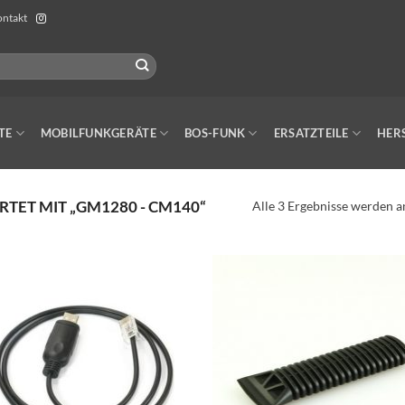
ntakt
TE
MOBILFUNKGERÄTE
BOS-FUNK
ERSATZTEILE
HER
ET MIT „GM1280 - CM140“
Alle 3 Ergebnisse werden a