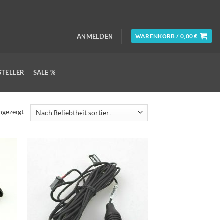
ANMELDEN
WARENKORB /
0,00
€
STELLER
SALE %
Nach
ngezeigt
Beliebtheit
sortiert