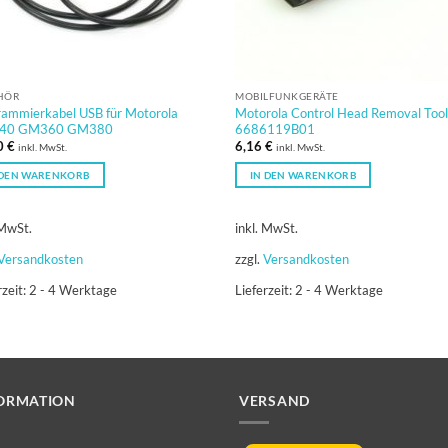
HÖR
MOBILFUNKGERÄTE
rammierkabel USB für Motorola
Motorola Control Head Removal Tool
40 GM360 GM380
6686119B01
0
€
6,16
€
inkl. MwSt.
inkl. MwSt.
 DEN WARENKORB
IN DEN WARENKORB
 MwSt.
inkl. MwSt.
Versandkosten
zzgl.
Versandkosten
rzeit:
2 - 4 Werktage
Lieferzeit:
2 - 4 Werktage
ORMATION
VERSAND