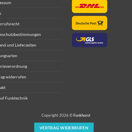
essum
s
rrufsrecht
nschutzbestimmungen
and und Lieferzeiten
ungsarten
erieverordnung
rag widerrufen
akt
uf Funktechnik
Copyright 2026 ©
Funkhorst
VERTRAG WIDERRUFEN