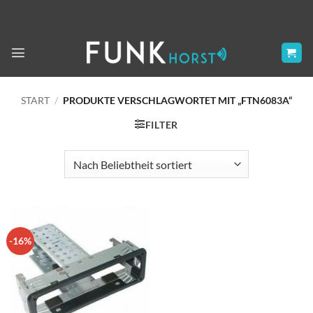
Zum
Inhalt
springen
START
/
PRODUKTE VERSCHLAGWORTET MIT „FTN6083A“
FILTER
-16%