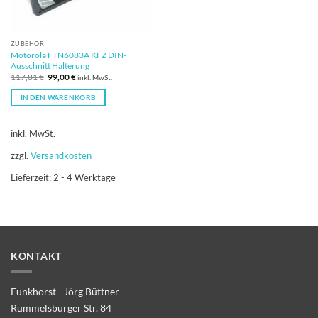
ZUBEHÖR
Motorola FTN6083A KFZ DIN-
Ausschnitt Halterung
Ursprünglicher
Aktueller
117,81
€
99,00
€
inkl. MwSt.
Preis
Preis
war:
ist:
IN DEN WARENKORB
117,81 €
99,00 €.
inkl. MwSt.
zzgl.
Versandkosten
Lieferzeit:
2 - 4 Werktage
KONTAKT
Funkhorst - Jörg Büttner
Rummelsburger Str. 84