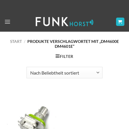
Zum
Inhalt
springen
START
/
PRODUKTE VERSCHLAGWORTET MIT „DM4600E
DM4601E“
FILTER