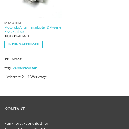
ERSATZTEILE
Motorola Antennenadapter DM-Serie
BNC-Buchse
18,85
€
inkl. MwSt.
IN DEN WARENKORB
inkl. MwSt.
zzgl.
Versandkosten
Lieferzeit:
2 - 4 Werktage
KONTAKT
Funkhorst - Jörg Büttner