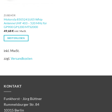
ZUBEHÖR
Motorola 8505241U05 Whip
Antenne UHF 403 – 520 MHz für
GP900 GP1200 MTS2000
49,68
€
inkl. MwSt.
WEITERLESEN
inkl. MwSt.
zzgl.
Versandkosten
KONTAKT
Funkhorst - Jörg Büttner
Rummelsburger Str. 84
10315 Berlin