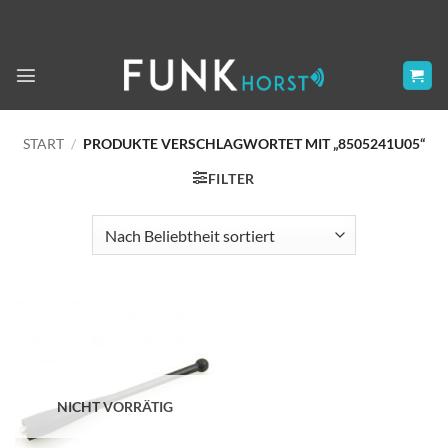
Zum
Inhalt
springen
START
/
PRODUKTE VERSCHLAGWORTET MIT „8505241U05“
FILTER
NICHT VORRÄTIG