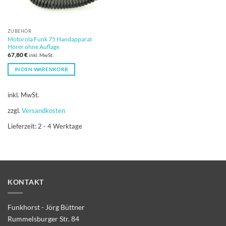
ZUBEHÖR
Motorola Funk 75 Handapparat
Hörer ohne Auflage
67,80
€
inkl. MwSt.
IN DEN WARENKORB
inkl. MwSt.
zzgl.
Versandkosten
Lieferzeit:
2 - 4 Werktage
KONTAKT
Funkhorst - Jörg Büttner
Rummelsburger Str. 84