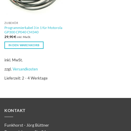
ZUBEHÖR
Programmierkabel 3 in 1 für Motorola
GP300 CP040 CM340
29,90
€
inkl. MwSt.
IN DEN WARENKORB
inkl. MwSt.
zzgl.
Versandkosten
Lieferzeit:
2 - 4 Werktage
KONTAKT
Funkhorst - Jörg Büttner