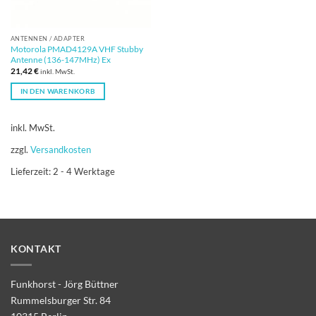
ANTENNEN / ADAPTER
Motorola PMAD4129A VHF Stubby
Antenne (136-147MHz) Ex
21,42
€
inkl. MwSt.
IN DEN WARENKORB
inkl. MwSt.
zzgl.
Versandkosten
Lieferzeit:
2 - 4 Werktage
KONTAKT
Funkhorst - Jörg Büttner
Rummelsburger Str. 84