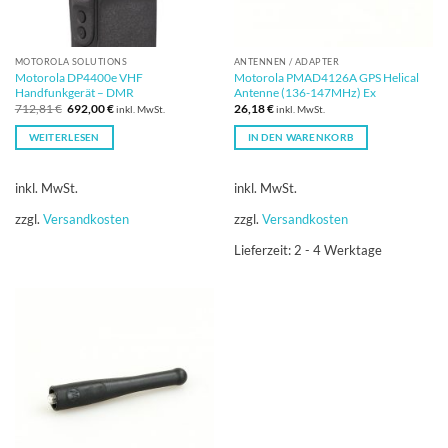
MOTOROLA SOLUTIONS
ANTENNEN / ADAPTER
Motorola DP4400e VHF
Motorola PMAD4126A GPS Helical
Handfunkgerät – DMR
Antenne (136-147MHz) Ex
Ursprünglicher
Aktueller
712,81
€
692,00
€
26,18
€
inkl. MwSt.
inkl. MwSt.
Preis
Preis
war:
ist:
WEITERLESEN
IN DEN WARENKORB
712,81 €
692,00 €.
inkl. MwSt.
inkl. MwSt.
zzgl.
Versandkosten
zzgl.
Versandkosten
Lieferzeit:
2 - 4 Werktage